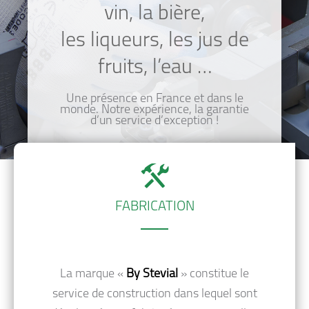
vin, la bière,
les liqueurs, les jus de
fruits, l’eau …
Une présence en France et dans le
Matériel d’embouteillage pour tous types de boissons
monde. Notre expérience, la garantie
d’un service d’exception !
(jus de fruit, eau minérale…) disponible sur demande
FABRICATION
La marque «
By Stevial
» constitue le
service de construction dans lequel sont