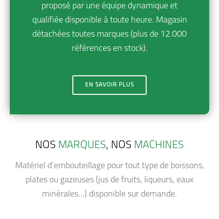
proposé par une équipe dynamique et
qualifiée disponible à toute heure. Magasin
détachées toutes marques (plus de 12.000
références en stock).
EN SAVOIR PLUS
NOS
MARQUES
, NOS
MACHINES
Matériel d’embouteillage pour tout type de boissons,
plates ou gazeuses (jus de fruits, liqueurs, eaux
minérales…) disponible sur demande.